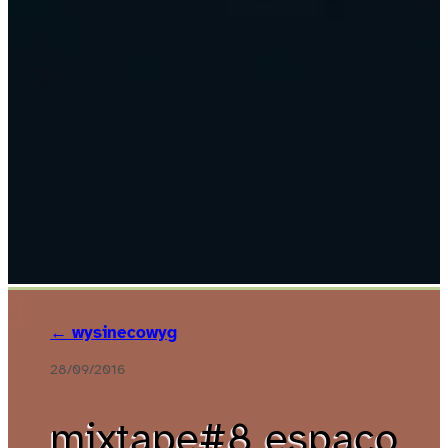
← wysinecowyg
28/09/2016
mixtape#8 espaço