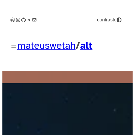
WordPress
Instagram
GitHub
Telegram
E-mail
contraste
mateuswetah
/
alt